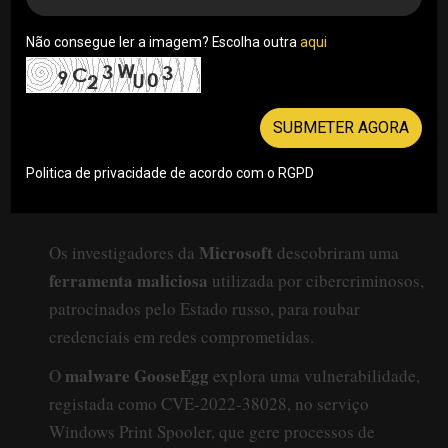
Não consegue ler a imagem? Escolha outra
aqui
SUBMETER AGORA
Politica de privacidade de acordo com o RGPD
Microsoft
Os investigadores da
descobriram uma
ferramenta maliciosa
utilizada por cibercriminosos,
patrocinados pelo Estado russo, para roubar
credenciais em redes comprometidas.
malware GooseEgg
O
explora uma vulnerabilidade,
registada como CVE-2022-38028, no serviço
Windows Print Spooler, que gere processos de