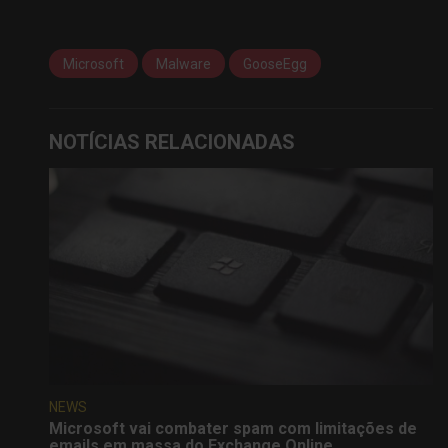
Microsoft
Malware
GooseEgg
NOTÍCIAS RELACIONADAS
NEWS
Microsoft vai combater spam com limitações de
emails em massa do Exchange Online