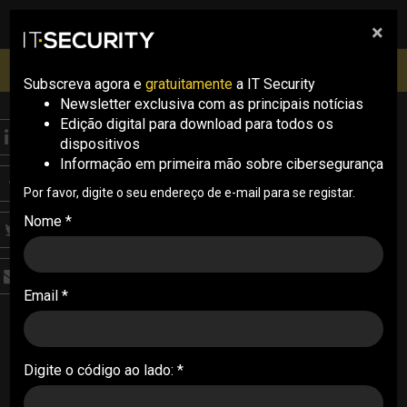
×
pesquisa
pesquisa
Men
IT Security Conference Lisboa: 8 de Outubro 2026 ✔️
Inscrições abertas
Subscreva agora e
gratuitamente
a IT Security
Newsletter exclusiva com as principais notícias
Edição digital para download para todos os
THREATS
dispositivos
Microsoft descobre
Informação em primeira mão sobre cibersegurança
ferramenta de malware
Por favor, digite o seu endereço de e-mail para se registar.
Nome *
com ligações à Rússia
O malware GooseEgg, que tem vindo a ser
Email *
implementado desde junho de 2020, explora
uma vulnerabilidade no serviço Windows Print
Spooler
Digite o código ao lado: *
24/04/2024