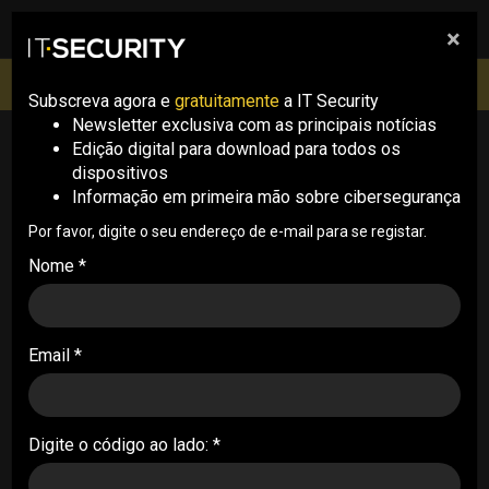
×
pesquisa
pesquisa
Men
IT Security Conference Lisboa: 8 de Outubro 2026 ✔️
Inscrições abertas
Subscreva agora e
gratuitamente
a IT Security
Newsletter exclusiva com as principais notícias
Edição digital para download para todos os
Analysis
dispositivos
Informação em primeira mão sobre cibersegurança
Por favor, digite o seu endereço de e-mail para se registar.
Nome *
Email *
Estado da Nação na hora da maturidade
ANALYSIS . 17/07/2026
Digite o código ao lado: *