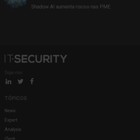
Shadow AI aumenta riscos nas PME
Siga-nos:
Página
Página
Página
linkedin
twitter
facebook
TÓPICOS
News
Expert
Analysis
iTech