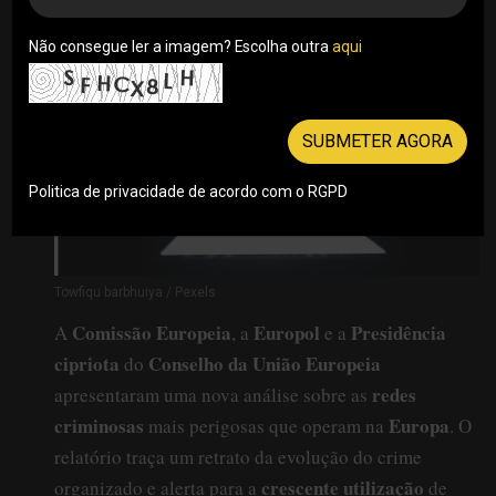
30/06/2026
Não consegue ler a imagem? Escolha outra
aqui
SUBMETER AGORA
Politica de privacidade de acordo com o RGPD
Towfiqu barbhuiya / Pexels
Comissão Europeia
Europol
Presidência
A
, a
e a
cipriota
Conselho da União Europeia
do
redes
apresentaram uma nova análise sobre as
criminosas
Europa
mais perigosas que operam na
. O
relatório traça um retrato da evolução do crime
crescente utilização
organizado e alerta para a
de