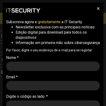
×
pesquisa
pesquisa
Men
IT Security Conference Lisboa: 8 de Outubro 2026 ✔️
Inscrições abertas
Subscreva agora e
gratuitamente
a IT Security
Newsletter exclusiva com as principais notícias
Edição digital para download para todos os
ANALYSIS
dispositivos
Crime organizado
Informação em primeira mão sobre cibersegurança
torna-se mais digital na
Por favor, digite o seu endereço de e-mail para se registar.
Nome *
Europa
Um novo relatório da Europol revela que o crime
Email *
organizado está cada vez mais digital,
transnacional e infiltrado na economia legal. A
Comissão Europeia quer reforçar os poderes da
agência para responder à evolução das
Digite o código ao lado: *
ameaças