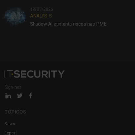
18/07/2026
ANALYSIS
Shadow AI aumenta riscos nas PME
Siga-nos:
Página
Página
Página
linkedin
twitter
facebook
TÓPICOS
News
Expert