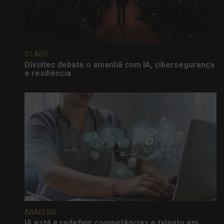
S.LABS
Divultec debate o amanhã com IA, cibersegurança
e resiliência
ANALYSIS
IA está a redefinir competências e talento em