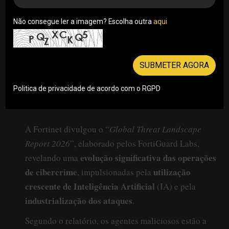
Não consegue ler a imagem? Escolha outra
aqui
SUBMETER AGORA
Politica de privacidade de acordo com o RGPD
A Fortinet divulgou o “
Global Threat Landscape
Report 2026
”, elaborado pelos FortiGuard Labs,
evolução significativa das operações
revelando uma
de cibercrime
utilização
, impulsionadas pela
crescente de Inteligência Artificial
(IA) e pela
industrialização dos ataques
.
Segundo o relatório, os agentes maliciosos estão a