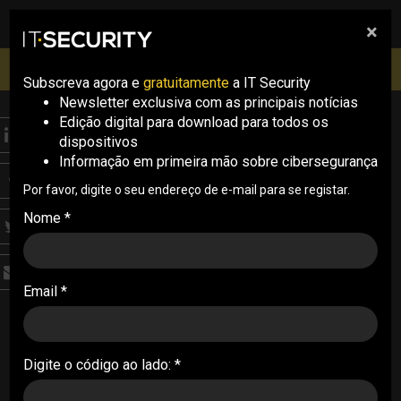
×
pesquisa
pesquisa
Men
IT Security Conference Lisboa: 8 de Outubro 2026 ✔️
Inscrições abertas
Subscreva agora e
gratuitamente
a IT Security
Newsletter exclusiva com as principais notícias
Edição digital para download para todos os
ANALYSIS
dispositivos
Fortinet alerta para
Informação em primeira mão sobre cibersegurança
crescimento do
Por favor, digite o seu endereço de e-mail para se registar.
Nome *
cibercrime com IA
O número de vítimas de ransomware aumentou
Email *
389% em 2025, enquanto os cibercriminosos
recorrem cada vez mais a ferramentas de
inteligência artificial para acelerar ataques
Digite o código ao lado: *
03/06/2026