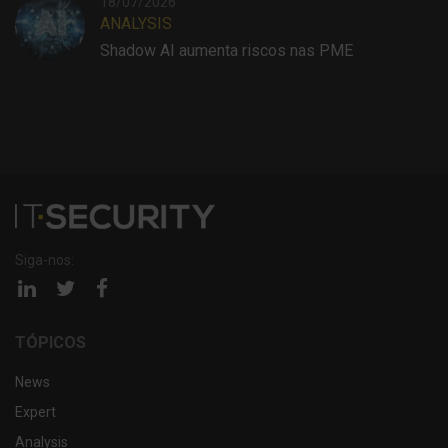
18/07/2026
ANALYSIS
Shadow AI aumenta riscos nas PME
Siga-nos:
Página
Página
Página
linkedin
twitter
facebook
TÓPICOS
News
Expert
Analysis