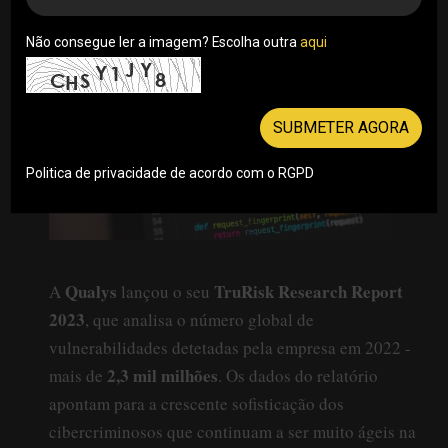
Não consegue ler a imagem? Escolha outra
aqui
SUBMETER AGORA
Politica de privacidade de acordo com o RGPD
Qualys
TruRisk Research Report
A
lançou o seu
2023
, que analisa o número global de
vulnerabilidades detetadas pela empresa em 2022 -
2,3 mil milhões
mais de
. Os dados do relatório
apontam para a crescente sofisticação dos
cibercriminosos que continuam a ser muito ágeis na