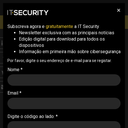
×
pesquisa
pesquisa
Men
IT Security Conference Lisboa: 8 de Outubro 2026 ✔️
Inscrições abertas
Subscreva agora e
gratuitamente
a IT Security
Newsletter exclusiva com as principais notícias
Edição digital para download para todos os
ANALYSIS
dispositivos
Qualys deteta 2,3 mil
Informação em primeira mão sobre cibersegurança
milhões de
Por favor, digite o seu endereço de e-mail para se registar.
Nome *
vulnerabilidades em
2023
Email *
A unidade de investigação da Qualys aponta para
a crescente sofisticação dos cibercriminosos
que continuam a ser muito ágeis na modificação
Digite o código ao lado: *
das suas técnicas
04/04/2023