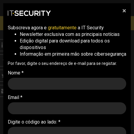
×
pesquisa
pesquisa
Men
IT Security Conference Lisboa: 8 de Outubro 2026 ✔️
Inscrições abertas
Subscreva agora e
gratuitamente
a IT Security
Newsletter exclusiva com as principais notícias
Edição digital para download para todos os
ANALYSIS
dispositivos
Web é a vertente com
Informação em primeira mão sobre cibersegurança
mais vulnerabilidades
Por favor, digite o seu endereço de e-mail para se registar.
Nome *
registadas em 2022
Segundo a Devoteam, contrariamente, as
Email *
vulnerabilidades no setor de infraestruturas
decresceram de 2019 para 2022
28/06/2023
Digite o código ao lado: *