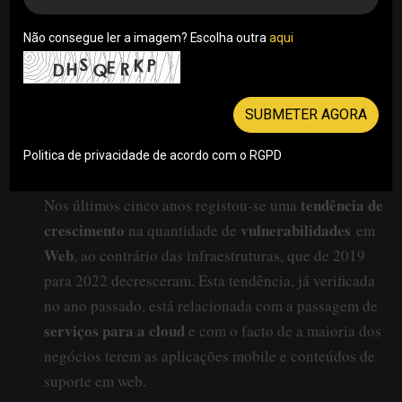
Não consegue ler a imagem? Escolha outra
aqui
SUBMETER AGORA
Politica de privacidade de acordo com o RGPD
tendência de
Nos últimos cinco anos registou-se uma
crescimento
vulnerabilidades
na quantidade de
em
Web
, ao contrário das infraestruturas, que de 2019
para 2022 decresceram. Esta tendência, já verificada
no ano passado, está relacionada com a passagem de
serviços para a cloud
e com o facto de a maioria dos
negócios terem as aplicações mobile e conteúdos de
suporte em web.