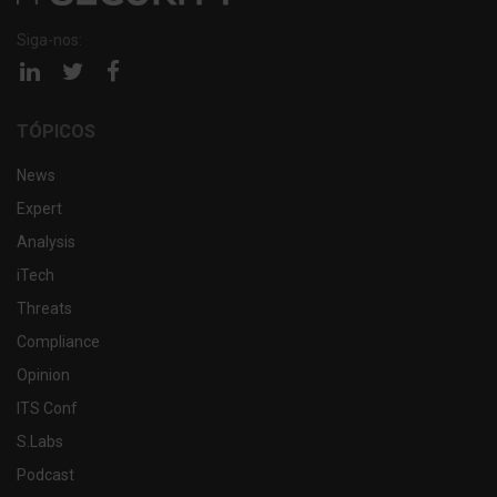
Siga-nos:
Página
Página
Página
linkedin
twitter
facebook
TÓPICOS
News
Expert
Analysis
iTech
Threats
Compliance
Opinion
ITS Conf
S.Labs
Podcast