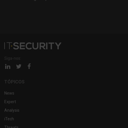
Siga-nos:
Página
Página
Página
linkedin
twitter
facebook
TÓPICOS
News
Expert
Analysis
iTech
Threats