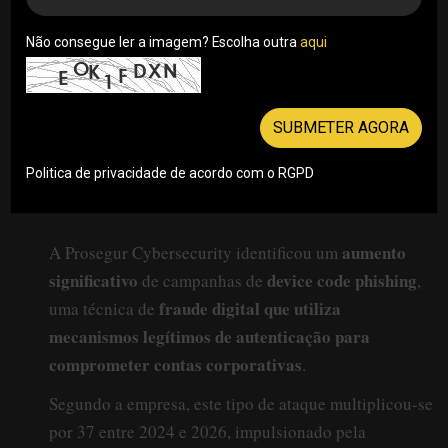
Não consegue ler a imagem? Escolha outra
aqui
SUBMETER AGORA
Politica de privacidade de acordo com o RGPD
aumento
A Prosegur Cybersecurity identificou um
significativo
device code phishing
de campanhas de
,
fraude digital que utiliza
uma técnica de
mecanismos legítimos de autenticação para
comprometer contas corporativas
.
Segundo a empresa, este tipo de ataque multiplicou-se
por 37 entre 2024 e 2026, impulsionado pela