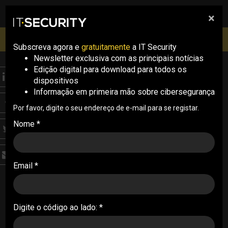
×
pesquisa
pesquisa
Men
IT Security Conference Lisboa: 8 de Outubro 2026 ✔️
Inscrições abertas
Subscreva agora e
gratuitamente
a IT Security
Newsletter exclusiva com as principais notícias
Edição digital para download para todos os
NEWS
dispositivos
Lançado alerta para
Informação em primeira mão sobre cibersegurança
crescimento de device
Por favor, digite o seu endereço de e-mail para se registar.
Nome *
code phishing
A Prosegur Cybersecurity alertou para o
Email *
crescimento do device code phishing. O
método utiliza códigos legítimos e contorna
defesas tradicionais de segurança
Digite o código ao lado: *
30/05/2026