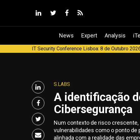
linkedin
twitter
facebook
RSS
News
Expert
Analysis
iT
IT Security Conference Lisboa: 8 de Outubro 2026
S.LABS
A identificação 
Cibersegurança
Num contexto de risco crescente, 
vulnerabilidades como o ponto de 
alinhada com a realidade das empr