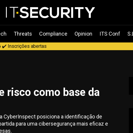
ech
Threats
Compliance
Opinion
ITS Conf
S.
 ✔️ Inscrições abertas
de risco como base da
a CyberInspect posiciona a identificação de
partida para uma cibersegurança mais eficaz e
esas.