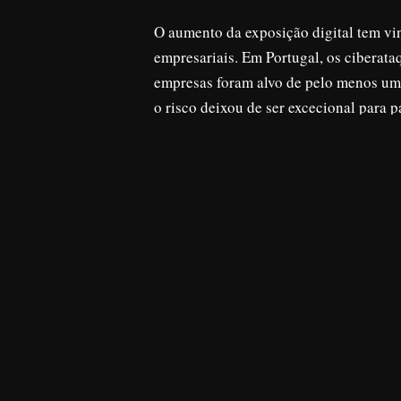
O aumento da exposição digital tem vi
empresariais. Em Portugal, os cibera
empresas foram alvo de pelo menos um 
o risco deixou de ser excecional para p
ataque das empresas, provocada pela d
serviços digitais.
As pequenas e médias empresas (PME) s
ausência de equipas dedicadas e a di
contribuem para níveis de maturidade
alvo de ciberataques com recurso a Int
contexto europeu, onde 43% das PME re
organizações, a falta de visibilidade s
principais obstáculos à adoção de uma 
Porque a identificação de ris