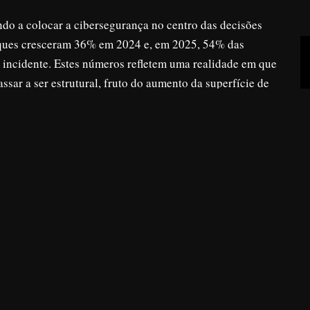
ndo a colocar a cibersegurança no centro das decisões
taques cresceram 36% em 2024 e, em 2025, 54% das
incidente. Estes números refletem uma realidade em que
assar a ser estrutural, fruto do aumento da superfície de
igitalização dos negócios e a dependência crescente de
+
ão particularmente afetadas. A limitação de recursos, a
ficuldade em acompanhar a evolução das ameaças
 mais baixos. Em 2025, 48% das PME portuguesas foram
eligência Artificial, uma tendência alinhada com o
portaram incidentes nos últimos dois anos. Para estas
obre riscos e vulnerabilidades continua a ser um dos
estratégia de cibersegurança eficaz.
co é a base da cibersegurança