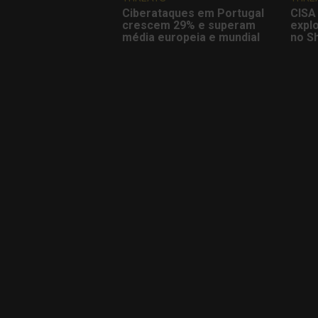
Ciberataques em Portugal
CISA 
crescem 29% e superam
explo
média europeia e mundial
no S