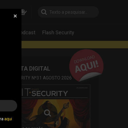
×
pesquisa
pesquisa
Labs
Podcast
Flash Security
rtas
REVISTA DIGITAL
IT SECURITY Nº31 AGOSTO 2026
tra
aqui