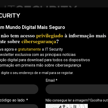
m Mundo Digital Mais Seguro
ech
Threats
Compliance
Opinion
ITS Conf
S.
 não tem acesso
privilegiado
à informação mais
Security Conference Lisboa: 8 de Outubro 2026 ✔️ Inscrições abe
nte sobre
cibersegurança
?
va agora e
gratuitamente
a IT Security
wsletter exclusiva com as principais notícias
lnerabilidades exploradas
ição digital para download para todos os dispositivos
formação em primeira mão sobre cibersegurança
do iOS
, digite o seu endereço de e-mail para se registar.
ência para corrigir falhas de segurança no iOS que
Email *
 código ao lado: *
Não consegue ler a imagem? Escolha ou