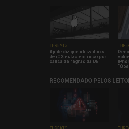
THREATS
THRE
Apple diz que utilizadores
Desc
de iOS estão em risco por
vulne
causa de regras da UE
iPho
“Ope
RECOMENDADO PELOS LEITO
THREATS
THRE