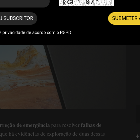
U SUBSCRITOR
SUBMETER 
de privacidade de acordo com o RGPD
rreção de emergência
falhas de
para resolver
que há evidências de exploração de duas dessas
+