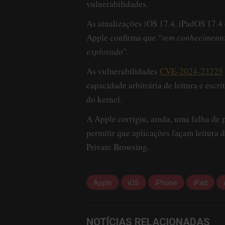
vulnerabilidades.
As atualizações iOS 17.4, iPadOS 17.4 
Apple confirma que “
tem conhecimento
explorado
”.
As vulnerabilidades
CVE-2024-23225
capacidade arbitrária de leitura e esc
do kernel.
A Apple corrigiu, ainda, uma falha de 
permitir que aplicações façam leitura 
Private Browsing.
Apple
iOS
iPhone
iPad
NOTÍCIAS RELACIONADAS