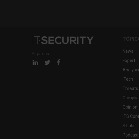
TÓPIC
News
Siga-nos:
Expert
Página
Página
Página
linkedin
twitter
facebook
Analysis
iTech
Threats
Complia
Opinion
ITS Con
S.Labs
Podcast