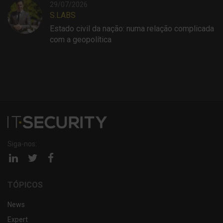
29/07/2026
S.LABS
Estado civil da nação: numa relação complicada
com a geopolítica
Siga-nos:
Página
Página
Página
linkedin
twitter
facebook
TÓPICOS
News
Expert