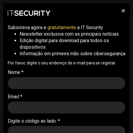
×
pesquisa
pesquisa
Men
VIDEOS ITSECURITY
Subscreva agora e
gratuitamente
a IT Security
2026-5-14
Newsletter exclusiva com as principais notícias
"Generative AI: Defending at Machine
Edição digital para download para todos os
Speed” – Marcelo Rodrigues, PwC | IT
dispositivos
Security Summit 2026
Informação em primeira mão sobre cibersegurança
Por favor, digite o seu endereço de e-mail para se registar.
Nome *
Email *
Digite o código ao lado: *