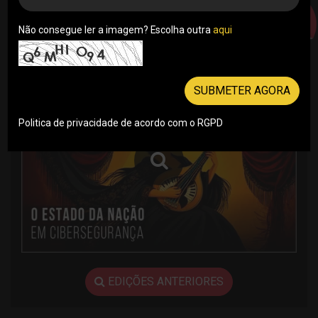
REVISTA DIGITAL
Não consegue ler a imagem? Escolha outra
aqui
IT SECURITY Nº31 AGOSTO 2026
SUBMETER AGORA
Politica de privacidade de acordo com o RGPD
EDIÇÕES ANTERIORES