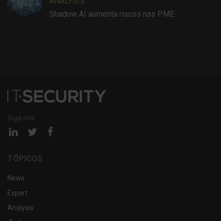
ANALYSIS
Shadow AI aumenta riscos nas PME
Siga-nos:
Página
Página
Página
linkedin
twitter
facebook
TÓPICOS
News
Expert
Analysis