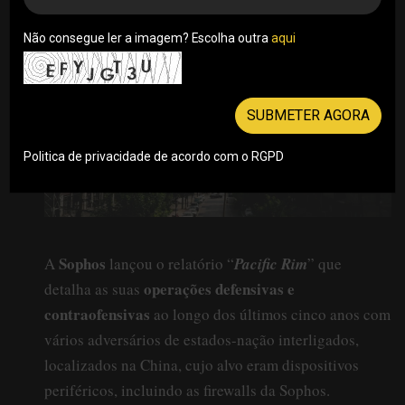
Não consegue ler a imagem? Escolha outra
aqui
SUBMETER AGORA
Politica de privacidade de acordo com o RGPD
Sophos
A
lançou o relatório “
Pacific Rim
” que
operações defensivas e
detalha as suas
contraofensivas
ao longo dos últimos cinco anos com
vários adversários de estados-nação interligados,
localizados na China, cujo alvo eram dispositivos
periféricos, incluindo as firewalls da Sophos.