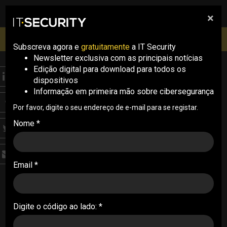
×
pesquisa
pesquisa
Men
IT Security Conference Lisboa: 8 de Outubro 2026 ✔️
Inscrições abertas
Subscreva agora e
gratuitamente
a IT Security
Newsletter exclusiva com as principais notícias
Edição digital para download para todos os
ANALYSIS
dispositivos
Operação da Sophos
Informação em primeira mão sobre cibersegurança
descobre vasto
Por favor, digite o seu endereço de e-mail para se registar.
Nome *
ecossistema de
adversários na China
Email *
Uma operação ofensiva e contraofensiva da
Sophos com múltiplos adversários na China
descobriu um vasto ecossistema de
Digite o código ao lado: *
adversários
07/11/2024