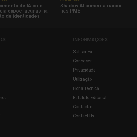
cimento de IA com
Shadow AI aumenta riscos
cia expõe lacunas na
nas PME
ão de identidades
OS
INFORMAÇÕES
Subscrever
Conhecer
Privacidade
Utilização
Ficha Técnica
nce
Estatuto Editorial
Contactar
f
Contact Us