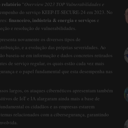
relatório
o
“
Overview 2023 TOP Vulnerabilidades e
esempenho do serviço KEEP-IT-SECURE-24 em 2023. No
financeiro, indústria & energia e serviços
ores:
e
teção e resolução de vulnerabilidades.
apresenta novamente os diversos tipos de
stribuição, e a evolução das próprias severidades. Ao
ição baseia-se em informação e dados concretos retirados
ntes de serviço regular, os quais estão cada vez mais
egurança e o papel fundamental que esta desempenha nas
ssos largos, os ataques cibernéticos apresentam também
sitivos de IoT e IA alargaram ainda mais a base de
é fundamental os cidadãos e as empresas estarem
 temas relacionados com a cibersegurança, garantindo
nvolvida.