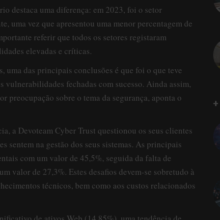
rio destaca uma diferença: em 2023, foi o setor
ente, uma vez que apresentou uma menor percentagem de
mportante referir que todos os setores registaram
idades elevadas e críticas.
s, uma das principais conclusões é que foi o que teve
s vulnerabilidades fechadas com sucesso. Ainda assim,
or preocupação sobre o tema da segurança, aponta o
+
ia, a Devoteam Cyber Trust questionou os seus clientes
tes sentem na gestão dos seus sistemas. As principais
entais com um valor de 45,5%, seguida da falta de
um valor de 27,3%. Estes desafios devem-se sobretudo à
onhecimentos técnicos, bem como aos custos relacionados
nificativo de ativos Web (14,85%), uma tendência de