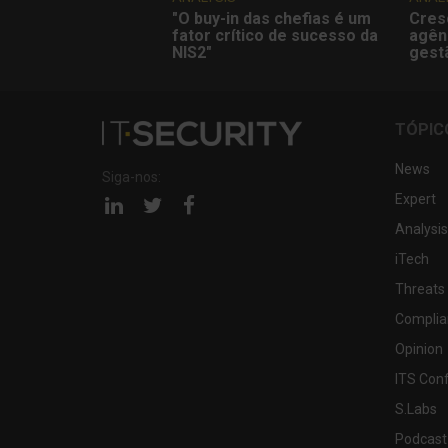
"O buy-in das chefias é um
Cres
fator crítico de sucesso da
agên
NIS2"
gest
TÓPIC
News
Siga-nos:
Expert
Página
Página
Página
linkedin
twitter
facebook
Analysis
iTech
Threats
Complia
Opinion
ITS Con
S.Labs
Podcast