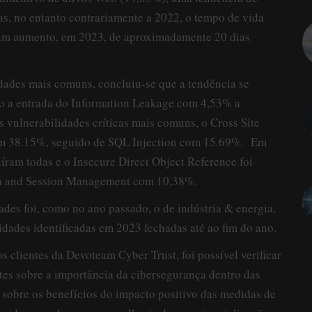
as, no entanto contrariamente a 2022, o tempo de vida
u um aumento, em 2023, de aproximadamente 20 dias
idades mais comuns, concluiu-se que a tendência se
to a entrada do Information Leakage com 4,53% a
s vulnerabilidades críticas mais comuns, o Cross Site
om 38.15%, seguido de SQL Injection com 15.69%. Em
am todas e o Insecure Direct Object Reference foi
on and Session Management com 10,38%.
des foi, como no ano passado, o de indústria & energia,
dades identificadas em 2023 fechadas até ao fim do ano.
s clientes da Devoteam Cyber Trust, foi possível verificar
tes sobre a importância da cibersegurança dentro das
 sobre os benefícios do impacto positivo das medidas de