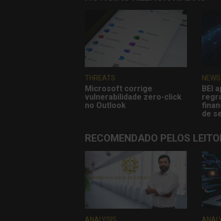
THREATS
NEWS
Microsoft corrige
BEI a
vulnerabilidade zero-click
regr
no Outlook
finan
de s
RECOMENDADO PELOS LEITO
ANALYSIS
ANAL