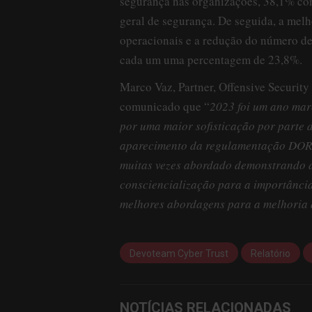
segurança nas organizações, 38,1% co
geral de segurança. De seguida, a melh
operacionais e a redução do número de
cada um uma percentagem de 23,8%.
Marco Vaz, Partner, Offensive Security
comunicado que “
2023 foi um ano mar
por uma maior sofisticação por parte 
aparecimento da regulamentação DORA,
muitas vezes abordado demonstrando d
consciencialização para a importânci
melhores abordagens para a melhoria d
Devoteam Cyber Trust
Relatório
NOTÍCIAS RELACIONADAS