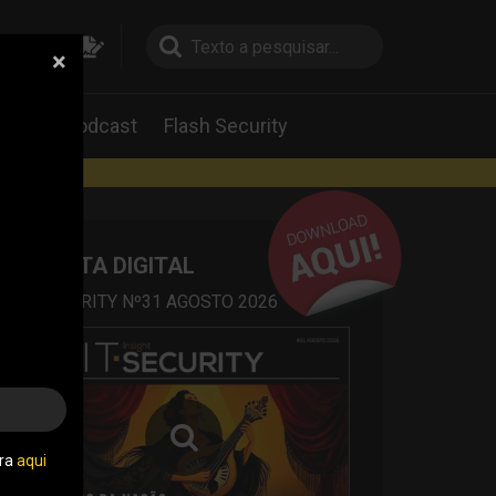
×
pesquisa
pesquisa
Labs
Podcast
Flash Security
rtas
REVISTA DIGITAL
IT SECURITY Nº31 AGOSTO 2026
tra
aqui