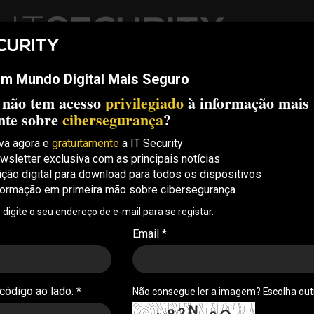
m Mundo Digital Mais Seguro
ech
Threats
Compliance
Opinion
ITS Conf
S.
 não tem acesso
privilegiado
à informação mais
Security Conference Lisboa: 8 de Outubro 2026 ✔️ Inscrições abe
nte sobre
cibersegurança
?
va agora e
gratuitamente
a IT Security
wsletter exclusiva com as principais notícias
que setor financeiro tem
ição digital para download para todos os dispositivos
formação em primeira mão sobre cibersegurança
entagem de
, digite o seu endereço de e-mail para se registar.
Email *
 refere um crescimento de ativos web a teste de
çamentais como a principal dificuldade na gestão
 código ao lado: *
Não consegue ler a imagem? Escolha ou