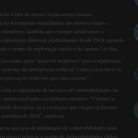
odo o tipo de atores: sejam atores estatais,
ter ferramentas semelhantes aos atores estatais –,
es relembrou, também, que o tempo médio entre a
ua exploração diminuiu gradualmente desde 2018 (quando
ando o tempo de exploração médio é de apenas 1,6 dias.
al passamos para “
números negativos
” para a exploração
istemas de inteligência artificial “
estão a descobrir as
 organizações saberem que elas existem
”.
calar a capacidade de serviços de vulnerabilidades na
operacional para a resiliência europeia. “
Criámos a
 União Europeia. As tecnologias que chegam à Europa
e setembro de 2026
”, explicou.
ar os serviços de informação de vulnerabilidades para
u risco e reforçar a gestão de vulnerabilidades global