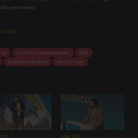
dade operacional.
ays 2026
nça
Gestão De Vulnerabilidades
NIS2
Inteligência Artificial
Hans De Vries
YSIS
ANALYSIS