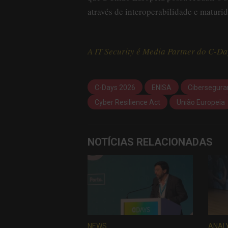
através de interoperabilidade e maturi
A IT Security é Media Partner do C-D
C-Days 2026
ENISA
Cibersegura
Cyber Resilience Act
União Europeia
NOTÍCIAS RELACIONADAS
NEWS
ANAL