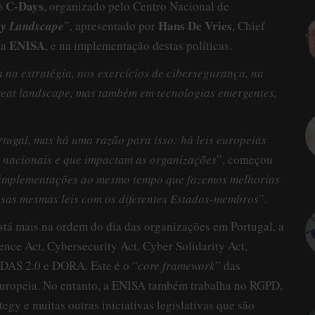
C-Days
do
, organizado pelo Centro Nacional de
Hans De Vries
cy Landscape
”, apresentado por
, Chief
ENISA
da
, e na implementação destas políticas.
a na estratégia, nos exercícios de cibersegurança, na
reat landscape, mas também em tecnologias emergentes,
tugal, mas há uma razão para isso: há leis europeias
is nacionais e que impactam as organizações
”, começou
s implementações ao mesmo tempo que fazemos melhorias
 essas mesmas leis com os diferentes Estados-membros
”.
stá mais na ordem do dia das organizações em Portugal, a
ence Act, Cybersecurity Act, Cyber Solidarity Act,
IDAS 2.0 e DORA. Este é o “
core framework
” das
Europeia. No entanto, a ENISA também trabalha no RGPD,
egy e muitas outras iniciativas legislativas que são