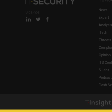
TÓPIC
News
Siga-nos:
Expert
Página
Página
Página
linkedin
twitter
facebook
Analysis
iTech
Threats
Complia
Opinion
ITS Con
S.Labs
Podcast
Flash Se