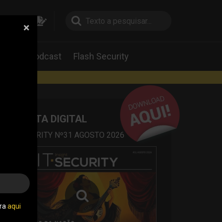
×
pesquisa
pesquisa
Labs
Podcast
Flash Security
rtas
REVISTA DIGITAL
IT SECURITY Nº31 AGOSTO 2026
tra
aqui