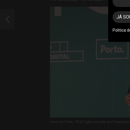
JÁ SO
Politica 
Hans De Vries, Chief Cybersecurity and Operatio