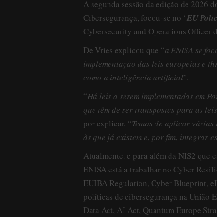
A segunda sessão da edição de 2026 
Cibersegurança, focou-se no “
EU Poli
Cybersecurity and Operations Officer 
De Vries explicou que “
a ENISA se foc
implementação das leis europeias e th
como a inteligência artificial
”.
“
Há leis a serem implementadas em Por
que têm de ser transpostas para as le
por explicar. “
Temos de aplicar vária
às que já existem e, por fim, integrar
Atualmente, e para além da NIS2 que e
ENISA está a trabalhar no Cyber Resili
EUIBA Regulation, Cyber Blueprint, e
políticas de cibersegurança na União 
Data Act, AI Act, Quantum Europe Strat