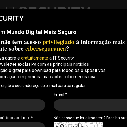
m Mundo Digital Mais Seguro
ech
Threats
Compliance
Opinion
ITS Conf
S.
 não tem acesso
privilegiado
à informação mais
Security Conference Lisboa: 8 de Outubro 2026 ✔️ Inscrições abe
nte sobre
cibersegurança
?
va agora e
gratuitamente
a IT Security
wsletter exclusiva com as principais notícias
o C-Days 2026
ição digital para download para todos os dispositivos
formação em primeira mão sobre cibersegurança
cibersegurança é agora
, digite o seu endereço de e-mail para se registar.
 horizontal”
Email *
 no C-Days o que a União Europeia está a fazer para
s ameaças aos sistemas das organizações
 código ao lado: *
Não consegue ler a imagem? Escolha ou