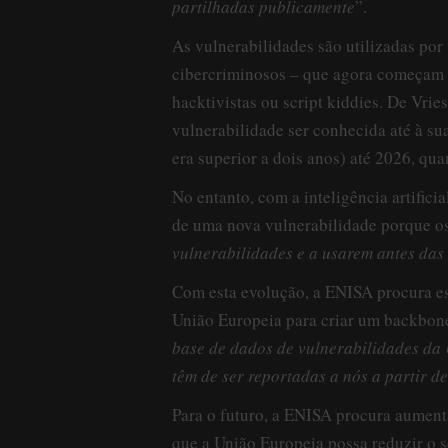
partilhadas publicamente
”.
As vulnerabilidades são utilizadas por t
cibercriminosos – que agora começam a 
hacktivistas ou script kiddies. De Vri
vulnerabilidade ser conhecida até à s
era superior a dois anos) até 2026, qu
No entanto, com a inteligência artifici
de uma nova vulnerabilidade porque os s
vulnerabilidades e a usarem antes das
Com esta evolução, a ENISA procura es
União Europeia para criar um backbone 
base de dados de vulnerabilidades da
têm de ser reportadas a nós a partir d
Para o futuro, a ENISA procura aument
que a União Europeia possa reduzir o se