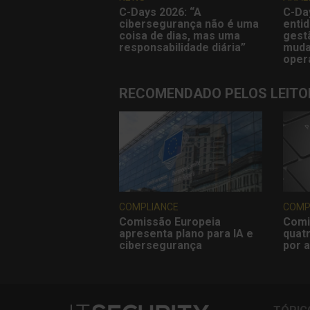
C-Days 2026: “A
C-Da
cibersegurança não é uma
entid
coisa de dias, mas uma
gest
responsabilidade diária”
muda
oper
RECOMENDADO PELOS LEITO
COMPLIANCE
COMP
Comissão Europeia
Comi
apresenta plano para IA e
quatr
cibersegurança
por a