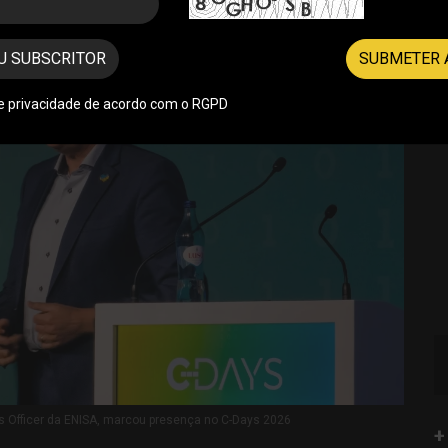
U SUBSCRITOR
SUBMETER 
de privacidade de acordo com o RGPD
ns Officer da ENISA, marcou presença no C-Days 2026
+