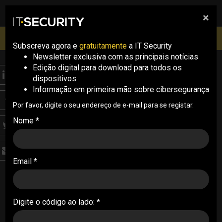
×
pesquisa
pesquisa
Men
IT Security Conference Lisboa: 8 de Outubro 2026 ✔️
Inscrições abertas
Subscreva agora e
gratuitamente
a IT Security
Newsletter exclusiva com as principais notícias
Edição digital para download para todos os
COMPLIANCE
dispositivos
Transposição da NIS2
Informação em primeira mão sobre cibersegurança
aprovada na
Por favor, digite o seu endereço de e-mail para se registar.
Nome *
Assembleia da
República
Email *
A proposta de lei que visa transpor a diretiva
europeia conhecida como NIS2 foi esta sexta-
feira aprovada na Assembleia da República após
Digite o código ao lado: *
ter sido debatida em plenário
Por Rui Damião, Marta Quaresma Ferreira, Inês Garcia