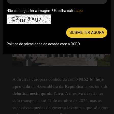
Martins . 19/09/2025
Não consegue ler a imagem? Escolha outra
aqui
SUBMETER AGORA
Politica de privacidade de acordo com o RGPD
NIS2
hoje
A diretiva europeia conhecida como
foi
aprovada
Assembleia da República
na
, após ter sido
debatida nesta quinta-feira
. A diretiva deveria ter
sido transposta até 17 de outubro de 2024, mas as
sucessivas quedas de governo levaram a que só agora