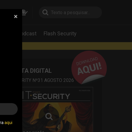
×
pesquisa
pesquisa
Labs
Podcast
Flash Security
rtas
REVISTA DIGITAL
IT SECURITY Nº31 AGOSTO 2026
tra
aqui