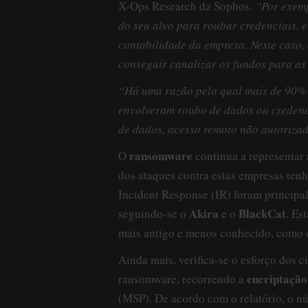
X-Ops Research da Sophos.
“Por exemp
do seu alvo para roubar credenciais, e
contabilidade da empresa. Neste caso, 
conseguir canalizar os fundos para as
“Há uma razão pela qual mais de 90% 
envolveram roubo de dados ou credenci
de dados, acesso remoto não autoriza
ransomware
O
continua a representar
dos ataques contra estas empresas ten
Incident Response (IR) foram princip
Akira
BlackCat
seguindo-se o
e o
. Es
mais antigo e menos conhecido, como
Ainda mais, verifica-se o esforço dos c
encriptaçã
ransomware, recorrendo a
(MSP). De acordo com o relatório, o 