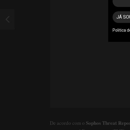
JÁ SO
Politica 
Sophos Threat Repo
De acordo com o