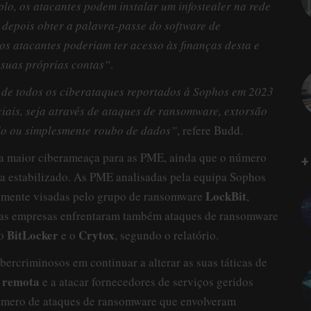
lo, os atacantes podem instalar um infostealer na rede
 depois obter a palavra-passe do software de
os atacantes poderiam ter acesso às finanças desta e
 suas próprias contas”
.
de todos os ciberataques reportados à Sophos em 2023
ais, seja através de ataques de ransomware, extorsão
do ou simplesmente roubo de dados”
, refere Budd.
 a maior ciberameaça para as PME, ainda que o número
+
ha estabilizado. As PME analisadas pela equipa Sophos
LockBit
almente visadas pelo grupo de ransomware
,
tas empresas enfrentaram também ataques de ransomware
BitLocker
Crytox
 o
e o
, segundo o relatório.
ibercriminosos em continuar a alterar as suas táticas de
o remota
e a atacar fornecedores de serviços geridos
número de ataques de ransomware que envolveram