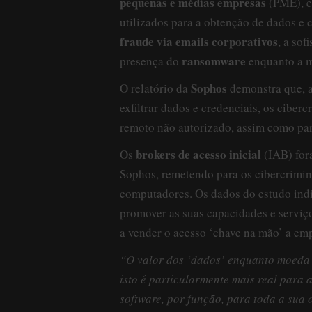
pequenas e médias empresas
(PME), e
utilizados para a obtenção de dados e
fraude via emails corporativos
, a sof
ransomware
presença do
enquanto a 
Sophos
O relatório da
demonstra que, a
exfiltrar dados e credenciais, os ciber
remoto não autorizado, assim como para
brokers de acesso inicial
Os
(IAB) for
Sophos, remetendo para os cibercrimin
computadores. Os dados do estudo indi
promover as suas capacidades e serviç
a vender o acesso ‘chave na mão’ a emp
“O valor dos ‘dados’ enquanto moeda 
isto é particularmente mais real para 
software, por função, para toda a sua