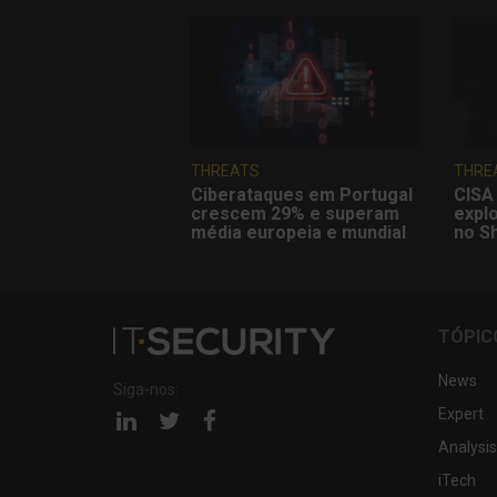
THREATS
THRE
Ciberataques em Portugal
CISA 
crescem 29% e superam
explo
média europeia e mundial
no S
TÓPIC
News
Siga-nos:
Expert
Página
Página
Página
linkedin
twitter
facebook
Analysis
iTech