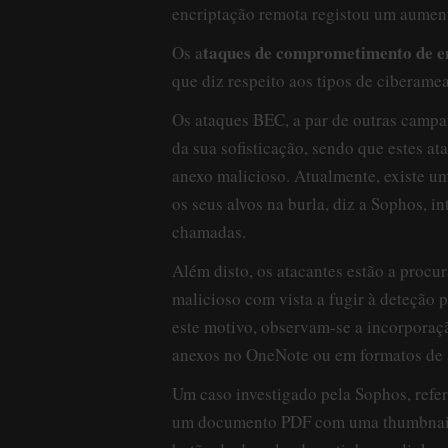
encriptação remota registou um aumen
taques de comprometimento de e
Os a
que diz respeito aos tipos de ciberam
Os ataques BEC, a par de outras campa
da sua sofisticação, sendo que estes 
anexo malicioso. Atualmente, existe u
os seus alvos na burla, diz a Sophos, i
chamadas.
Além disto, os atacantes estão a procu
malicioso com vista a fugir à deteção 
este motivo, observam-se a incorpora
anexos no OneNote ou em formatos de
Um caso investigado pela Sophos, refer
um documento PDF com uma thumbnail d