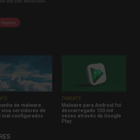
ra um site malicioso.
Sophos
ATS
THREATS
anha de malware
Malware para Android foi
 visa servidores de
descarregado 150 mil
d mal configurados
vezes através da Google
Play
RES