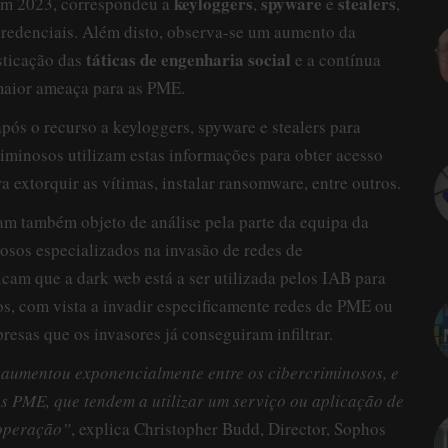
keyloggers
spyware
stealers
m 2023, correspondeu a
,
e
,
 credenciais. Além disto, observa-se um aumento da
táticas de engenharia social
isticação das
e a contínua
maior ameaça para as PME.
pós o recurso a keyloggers, spyware e stealers para
criminosos utilizam estas informações para obter acesso
 extorquir as vítimas, instalar ransomware, entre outros.
am também objeto de análise pela parte da equipa da
osos especializados na invasão de redes de
cam que a dark web está a ser utilizada pelos IAB para
os, com vista a invadir especificamente redes de PME ou
resas que os invasores já conseguiram infiltrar.
aumentou exponencialmente entre os cibercriminosos, e
as PME, que tendem a utilizar um serviço ou aplicação de
 operação”
, explica Christopher Budd, Director, Sophos