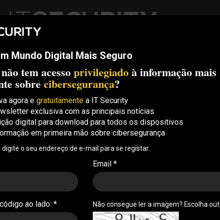
m Mundo Digital Mais Seguro
ech
Threats
Compliance
Opinion
ITS Conf
S.
 não tem acesso
privilegiado
à informação mais
Security Conference Lisboa: 8 de Outubro 2026 ✔️ Inscrições abe
nte sobre
cibersegurança
?
va agora e
gratuitamente
a IT Security
wsletter exclusiva com as principais notícias
detetado em PME é
ição digital para download para todos os dispositivos
formação em primeira mão sobre cibersegurança
ter dados e credenciais
, digite o seu endereço de e-mail para se registar.
detetado em pequenas e médias empresas foram
Email *
a obter dados e credenciais, revela o Sophos
 código ao lado: *
Não consegue ler a imagem? Escolha ou