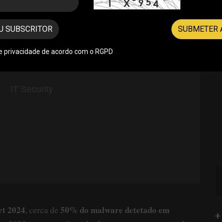
U SUBSCRITOR
SUBMETER 
de privacidade de acordo com o RGPD
rt 2024
50% do malware detetado em
, cerca de
+