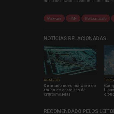
botão de download continha um link pa
Malware
PME
Ransomware
NOTÍCIAS RELACIONADAS
ANALYSIS
THRE
Detetado novo malware de
Camp
roubo de carteiras de
Linux
criptomoedas
clou
RECOMENDADO PELOS LEITO