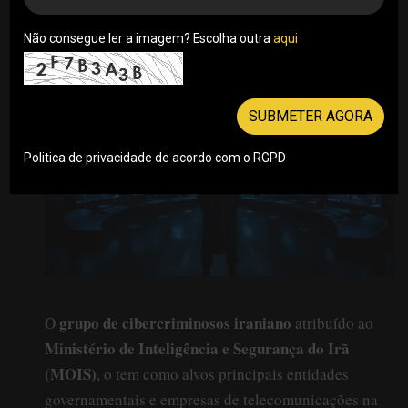
inicial" a redes de alto perfil no Oriente Médio,
segundo um relatório da Mandiant
Não consegue ler a imagem? Escolha outra
aqui
26/09/2024
SUBMETER AGORA
Politica de privacidade de acordo com o RGPD
grupo de cibercriminosos iraniano
O
atribuído ao
Ministério de Inteligência e Segurança do Irã
(MOIS)
, o tem como alvos principais entidades
governamentais e empresas de telecomunicações na