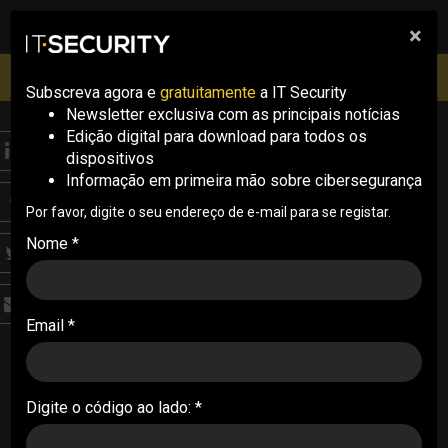
×
pesquisa
pesquisa
Men
IT Security Conference Lisboa: 8 de Outubro 2026 ✔️
Inscrições abertas
Subscreva agora e
gratuitamente
a IT Security
Newsletter exclusiva com as principais notícias
Edição digital para download para todos os
THREATS
dispositivos
Grupo de
Informação em primeira mão sobre cibersegurança
cibercriminosos
Por favor, digite o seu endereço de e-mail para se registar.
Nome *
iraniano facilita acesso
inicial a redes no Médio
Email *
Oriente
Um grupo de cibercriminosos patrocinado pelo
Estado iraniano, conhecido como UNC1860, tem
Digite o código ao lado: *
operado como um "fornecedor de acesso