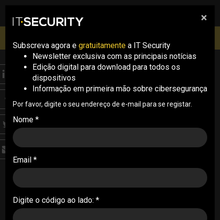
×
pesquisa
pesquisa
Men
IT Security Conference Lisboa: 8 de Outubro 2026 ✔️
Inscrições abertas
Subscreva agora e
gratuitamente
a IT Security
Newsletter exclusiva com as principais notícias
Edição digital para download para todos os
THREATS
dispositivos
Maioria dos
Informação em primeira mão sobre cibersegurança
ciberataques contra
Por favor, digite o seu endereço de e-mail para se registar.
Nome *
empresas começa com
phishing
Email *
Estudo aponta que 90% dos ciberataques contra
organizações começam com um email de
phishing e estima-se que 62% dos ficheiros
Digite o código ao lado: *
maliciosos foram distribuídos através de email
29/04/2024