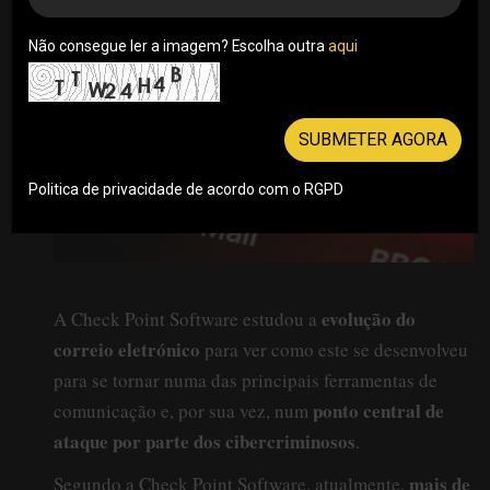
Não consegue ler a imagem? Escolha outra
aqui
SUBMETER AGORA
Politica de privacidade de acordo com o RGPD
evolução do
A Check Point Software estudou a
correio eletrónico
para ver como este se desenvolveu
para se tornar numa das principais ferramentas de
ponto central de
comunicação e, por sua vez, num
ataque por parte dos cibercriminosos
.
mais de
Segundo a Check Point Software, atualmente,