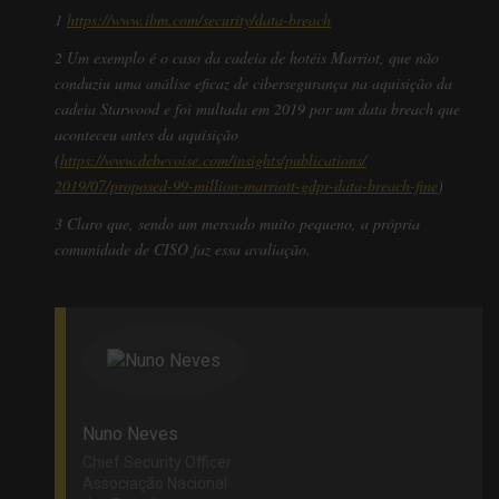
1
https://www.ibm.com/security/data-breach
2 Um exemplo é o caso da cadeia de hotéis Marriot, que não
conduziu uma análise eficaz de cibersegurança na aquisição da
cadeia Starwood e foi multada em 2019 por um data breach que
aconteceu antes da aquisição
(
https://www.debevoise.com/insights/publications/
2019/07/proposed-99-million-marriott-gdpr-data-breach-fine
)
3 Claro que, sendo um mercado muito pequeno, a própria
comunidade de CISO faz essa avaliação.
Nuno Neves
Chief Security Officer
Associação Nacional