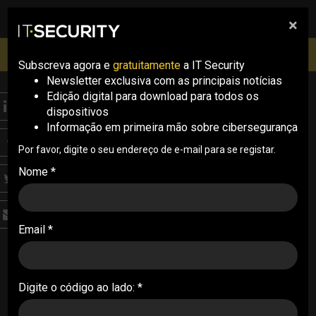
×
pesquisa
pesquisa
Men
IT Security Conference Lisboa: 8 de Outubro 2026 ✔️
Inscrições abertas
Subscreva agora e
gratuitamente
a IT Security
Newsletter exclusiva com as principais notícias
Edição digital para download para todos os
dispositivos
Informação em primeira mão sobre cibersegurança
Por favor, digite o seu endereço de e-mail para se registar.
Estado da nação na
Nome *
cibersegurança
O tema da cibersegurança tem cada vez
Email *
mais relevo em todos os aspetos da nossa
vida, quer enquanto cidadãos quer enquanto
empresas ou mesmo o Estado
Digite o código ao lado: *
Por Nuno Neves, Chief Security Officer, Associação Nacional das
Farmácias . 20/07/2022