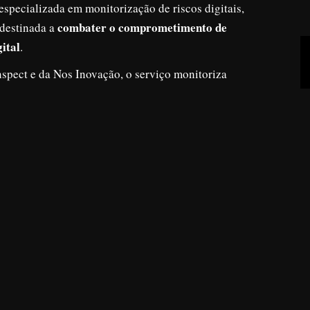
specializada em monitorização de riscos digitais,
combater o comprometimento de
 destinada a
gital
.
spect e da Nos Inovação, o serviço monitoriza
sariais e pessoais, alertando os utilizadores sempre
 na dark web ou em fóruns maliciosos.
+
r o impacto associado ao roubo de credenciais,
e entrada para ataques de ransomware, exfiltração de
anizações.
nflitos 2025 do Centro Nacional de Cibersegurança
des digitais é uma das ameaças mais relevantes para
Anual de Ameaças 2026 da Darktrace indica que mais de
metimento ou utilização indevida de contas de
berInspect, considera que o risco associado a