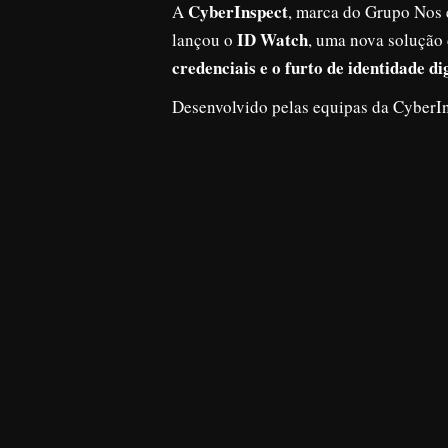
CyberInspect
A
, marca do Grupo Nos e
ID Watch
lançou o
, uma nova solução
credenciais e o furto de identidade di
Desenvolvido pelas equipas da CyberIn
continuamente endereços de email empre
que são detetadas credenciais expostas
Segundo a empresa, o objetivo é reduzi
atualmente uma das principais portas d
dados e outras ameaças dirigidas a org
De acordo com o Relatório Riscos e Co
(CNCS), o comprometimento de identida
empresas em Portugal. Já o Relatório 
60% dos ataques têm origem no compro
utilizador ou de serviço.
Duarte Sousa Lopes, responsável da Cy