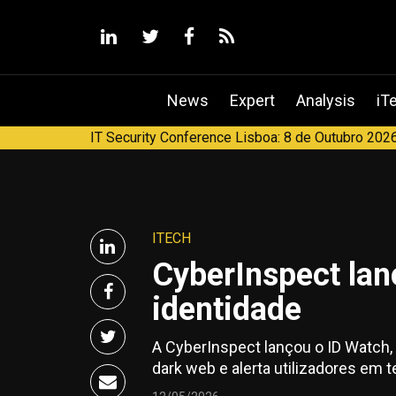
linkedin
twitter
facebook
RSS
News
Expert
Analysis
iT
IT Security Conference Lisboa: 8 de Outubro 2026
ITECH
CyberInspect lan
identidade
A CyberInspect lançou o ID Watch,
dark web e alerta utilizadores em 