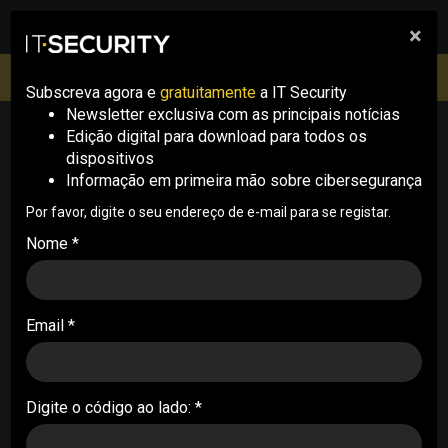
×
pesquisa
pesquisa
Men
IT Security Conference Lisboa: 8 de Outubro 2026 ✔️
Inscrições abertas
Subscreva agora e
gratuitamente
a IT Security
Newsletter exclusiva com as principais notícias
Edição digital para download para todos os
ITS Conf
dispositivos
Informação em primeira mão sobre cibersegurança
Por favor, digite o seu endereço de e-mail para se registar.
Nome *
ManageEngine: “Não devemos atacar
só depois de o problema acontecer,
Email *
mas também prevenir e evitar que o
mal aconteça” (com vídeo)
ITS CONF . 06/05/2026
Digite o código ao lado: *