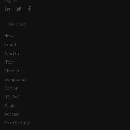
Siga-nos:
Página
Página
Página
linkedin
twitter
facebook
TÓPICOS
News
Expert
Analysis
iTech
Threats
Compliance
Opinion
ITS Conf
S.Labs
Podcast
Flash Security