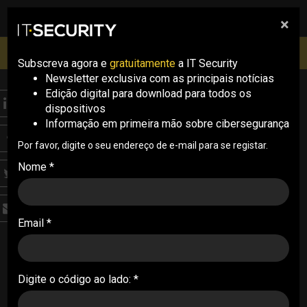
×
pesquisa
pesquisa
Men
IT Security Conference Lisboa: 8 de Outubro 2026 ✔️
Inscrições abertas
Subscreva agora e
gratuitamente
a IT Security
Newsletter exclusiva com as principais notícias
Edição digital para download para todos os
OPINION
dispositivos
Anchor
Informação em primeira mão sobre cibersegurança
IA: Dos dados
Por favor, digite o seu endereço de e-mail para se registar.
Nome *
envenenados aos
modelos
comprometidos
Email *
Há um pressuposto tácito na adoção acelerada
de modelos de IA generativa: o de que um
Digite o código ao lado: *
modelo é mais um componente de software –
complexo, mas um componente. Mas o seu